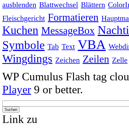
ausblenden
Blattwechsel
Blättern
ColorI
Formatieren
Fleischgericht
Hauptmah
Nacht
Kuchen
MessageBox
VBA
Symbole
Tab
Text
Webdi
Wingdings
Zeilen
Zeichen
Zelle
WP Cumulus Flash tag clo
Player
9 or better.
Link zu