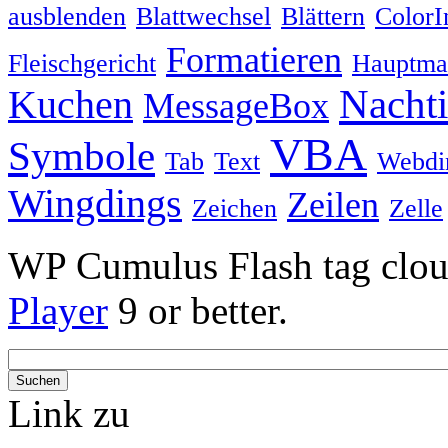
ausblenden
Blattwechsel
Blättern
ColorI
Formatieren
Fleischgericht
Hauptmah
Nacht
Kuchen
MessageBox
VBA
Symbole
Tab
Text
Webdi
Wingdings
Zeilen
Zeichen
Zelle
WP Cumulus Flash tag clo
Player
9 or better.
Link zu